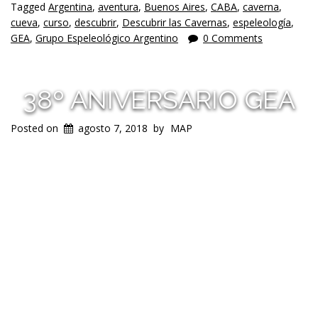
Tagged
Argentina
,
aventura
,
Buenos Aires
,
CABA
,
caverna
,
cueva
,
curso
,
descubrir
,
Descubrir las Cavernas
,
espeleología
,
GEA
,
Grupo Espeleológico Argentino
0 Comments
38º ANIVERSARIO GEA
Posted on
agosto 7, 2018
by
MAP