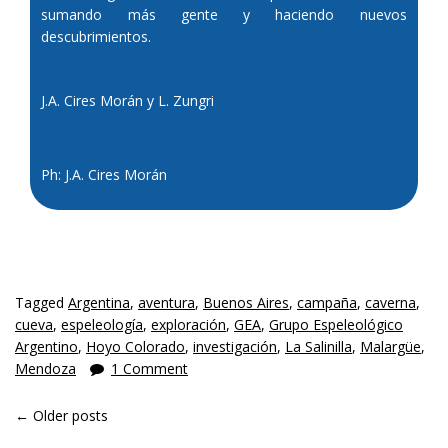
sumando más gente y haciendo nuevos
descubrimientos.
J.A. Cires Morán y L. Zungri
Ph: J.A. Cires Morán
Tagged
Argentina
,
aventura
,
Buenos Aires
,
campaña
,
caverna
,
cueva
,
espeleología
,
exploración
,
GEA
,
Grupo Espeleológico
Argentino
,
Hoyo Colorado
,
investigación
,
La Salinilla
,
Malargüe
,
Mendoza
1 Comment
POSTS NAVIGATION
←
Older posts