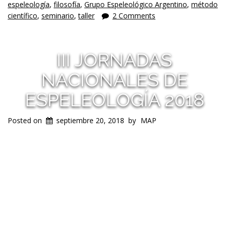
espeleología
,
filosofía
,
Grupo Espeleológico Argentino
,
método
científico
,
seminario
,
taller
2 Comments
III JORNADAS
NACIONALES DE
ESPELEOLOGÍA 2018
Posted on
septiembre 20, 2018
by
MAP