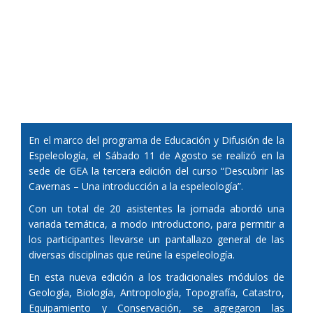
En el marco del programa de Educación y Difusión de la
Espeleología, el Sábado 11 de Agosto se realizó en la
sede de GEA la tercera edición del curso “Descubrir las
Cavernas – Una introducción a la espeleología”.
Con un total de 20 asistentes la jornada abordó una
variada temática, a modo introductorio, para permitir a
los participantes llevarse un pantallazo general de las
diversas disciplinas que reúne la espeleología.
En esta nueva edición a los tradicionales módulos de
Geología, Biología, Antropología, Topografía, Catastro,
Equipamiento y Conservación, se agregaron las