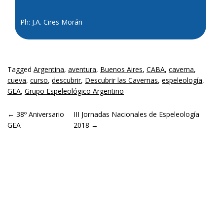
Ph: J.A. Cires Morán
Tagged
Argentina
,
aventura
,
Buenos Aires
,
CABA
,
caverna
,
cueva
,
curso
,
descubrir
,
Descubrir las Cavernas
,
espeleología
,
GEA
,
Grupo Espeleológico Argentino
POST NAVIGATION
←
38º Aniversario
III Jornadas Nacionales de Espeleología
GEA
2018
→