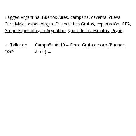
Tagged
Argentina
,
Buenos Aires
,
campaña
,
caverna
,
cueva
,
Cura Malal
,
espeleología
,
Estancia Las Grutas
,
exploración
,
GEA
,
Grupo Espeleológico Argentino
,
gruta de los espíritus
,
Pigüé
POST NAVIGATION
←
Taller de
Campaña #110 – Cerro Gruta de oro (Buenos
QGIS
Aires)
→